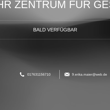
 IHR ZENTRUM FÜR G
BALD VERFÜGBAR
017631156710
9.erika.maier@web.de